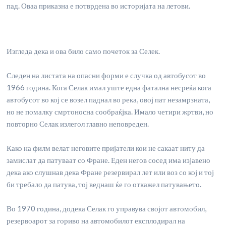
пад. Оваа приказна е потврдена во историјата на летови.
Изгледа дека и ова било само почеток за Селек.
Следен на листата на опасни форми е случка од автобусот во
1966 година. Кога Селак имал уште една фатална несреќа кога
автобусот во кој се возел паднал во река, овој пат незамрзната,
но не помалку смртоносна сообраќјка. Имало четири жртви, но
повторно Селак излегол главно неповреден.
Како на филм велат неговите пријатели кои не сакаат ниту да
замислат да патуваат со Фране. Еден негов сосед има изјавено
дека ако слушнав дека Фране резервирал лет или воз со кој и тој
би требало да патува, тој веднаш ќе го откажел патувањето.
Во 1970 година, додека Селак го управува својот автомобил,
резервоарот за гориво на автомобилот експлодирал на