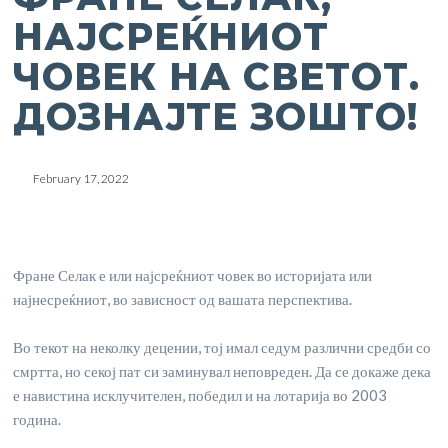
НАЈСРЕЌНИОТ
ЧОВЕК НА СВЕТОТ.
ДОЗНАЈТЕ ЗОШТО!
February 17, 2022
Фране Селак е или најсреќниот човек во историјата или
најнесреќниот, во зависност од вашата перспектива.
Во текот на неколку децении, тој имал седум различни средби со
смртта, но секој пат си заминувал неповреден. Да се докаже дека
е навистина исклучителен, победил и на лотарија во 2003
година.