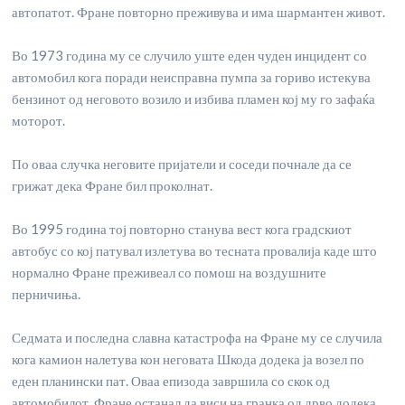
автопатот. Фране повторно преживува и има шармантен живот.
Во 1973 година му се случило уште еден чуден инцидент со
автомобил кога поради неисправна пумпа за гориво истекува
бензинот од неговото возило и избива пламен кој му го зафаќа
моторот.
По оваа случка неговите пријатели и соседи почнале да се
грижат дека Фране бил проколнат.
Во 1995 година тој повторно станува вест кога градскиот
автобус со кој патувал излетува во тесната провалија каде што
нормално Фране преживеал со помош на воздушните
перничиња.
Седмата и последна славна катастрофа на Фране му се случила
кога камион налетува кон неговата Шкода додека ја возел по
еден планински пат. Оваа епизода завршила со скок од
автомобилот. Фране останал да виси на гранка од дрво додека