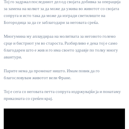
Тој го задржал последниот дел од својата добивка за операција
за замена на колкот за да може да ужива во животот со својата
сопруга и исто така да може да изгради светилиште на
Богородица за да се заблагодари за неговата среќа.
Многумина му аплаудираа на молитвата за неговото големо
срце и бистриот ум во староста. Разбирливо е дека тој е само
благодарен што е жив и го има своето здравје по толку многу
авантури.
Парите нема да променат ништо. Имам повик да го
благословувам животот вели Фране.
Тој е сега со неговата петта сопруга издржувајќи ја и понатаму
приказната со среќен крај.