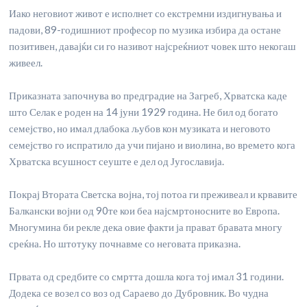
Иако неговиот живот е исполнет со екстремни издигнувања и
падови, 89-годишниот професор по музика избира да остане
позитивен, давајќи си го називот најсреќниот човек што некогаш
живеел.
Приказната започнува во предградие на Загреб, Хрватска каде
што Селак е роден на 14 јуни 1929 година. Не бил од богато
семејство, но имал длабока љубов кон музиката и неговото
семејство го испратило да учи пијано и виолина, во времето кога
Хрватска всушност сеуште е дел од Југославија.
Покрај Втората Светска војна, тој потоа ги преживеал и крвавите
Балкански војни од 90те кои беа најсмртоносните во Европа.
Многумина би рекле дека овие факти ја прават бравата многу
среќна. Но штотуку почнавме со неговата приказна.
Првата од средбите со смртта дошла кога тој имал 31 години.
Додека се возел со воз од Сараево до Дубровник. Во чудна