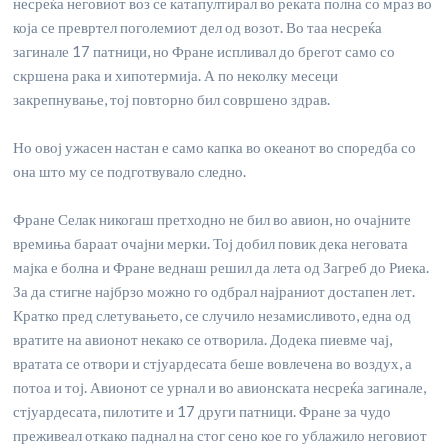
несреќа неговиот воз се катапултирал во реката полна со мраз во
која се превртел поголемиот дел од возот. Во таа несреќа
загинале 17 патници, но Фране испливал до брегот само со
скршена рака и хипотермија. А по неколку месеци
закрепнување, тој повторно бил совршено здрав.
Но овој ужасен настан е само капка во океанот во споредба со
она што му се подготвувало следно.
Фране Селак никогаш претходно не бил во авион, но очајните
времиња бараат очајни мерки. Тој добил повик дека неговата
мајка е болна и Фране веднаш решил да лета од Загреб до Риека.
За да стигне најбрзо можно го одбрал најраниот достапен лет.
Кратко пред слетувањето, се случило незамисливото, една од
вратите на авионот некако се отворила. Додека пиевме чај,
вратата се отвори и стјуардесата беше вовлечена во воздух, а
потоа и тој. Авионот се урнал и во авионската несреќа загинале,
стјуардесата, пилотите и 17 други патници. Фране за чудо
преживеал откако паднал на стог сено кое го ублажило неговиот