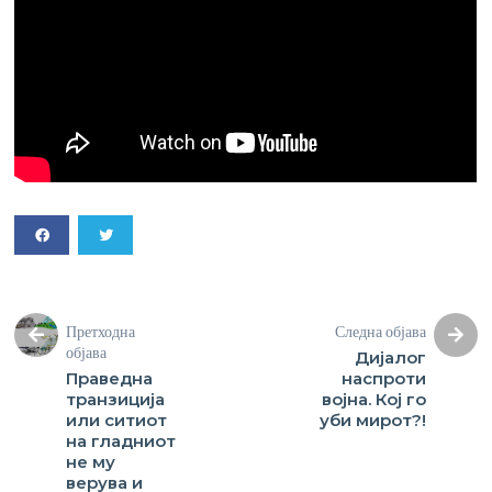
Претходна
Следна објава
објава
Дијалог
Праведна
наспроти
транзиција
војна. Кој го
или ситиот
уби мирот?!
на гладниот
не му
верува и