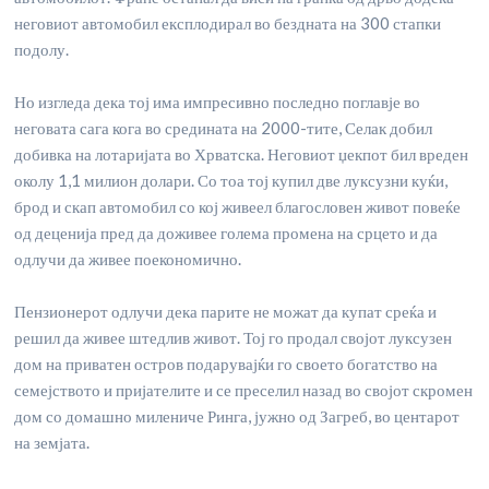
неговиот автомобил експлодирал во бездната на 300 стапки
подолу.
Но изгледа дека тој има импресивно последно поглавје во
неговата сага кога во средината на 2000-тите, Селак добил
добивка на лотаријата во Хрватска. Неговиот џекпот бил вреден
околу 1,1 милион долари. Со тоа тој купил две луксузни куќи,
брод и скап автомобил со кој живеел благословен живот повеќе
од деценија пред да доживее голема промена на срцето и да
одлучи да живее поекономично.
Пензионерот одлучи дека парите не можат да купат среќа и
решил да живее штедлив живот. Тој го продал својот луксузен
дом на приватен остров подарувајќи го своето богатство на
семејството и пријателите и се преселил назад во својот скромен
дом со домашно милениче Ринга, јужно од Загреб, во центарот
на земјата.