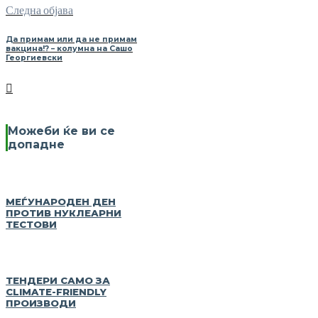
Следна објава
Да примам или да не примам
вакцина!? – колумна на Сашо
Георгиевски
Можеби ќе ви се
допадне
МЕЃУНАРОДЕН ДЕН
ПРОТИВ НУКЛЕАРНИ
ТЕСТОВИ
ТЕНДЕРИ САМО ЗА
CLIMATE-FRIENDLY
ПРОИЗВОДИ