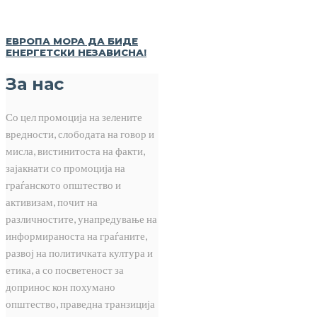
ЕВРОПА МОРА ДА БИДЕ
ЕНЕРГЕТСКИ НЕЗАВИСНА!
За нас
Со цел промоција на зелените
вредности, слободата на говор и
мисла, вистинитоста на факти,
зајакнати со промоција на
граѓанското општество и
активизам, почит на
различностите, унапредување на
информираноста на граѓаните,
развој на политичката култура и
етика, а со посветеност за
допринос кон похумано
општество, праведна транзиција