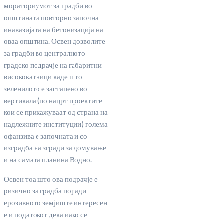
мораториумот за градби во
општината повторно започна
инавазијата на бетонизација на
оваа општина. Освен дозволите
за градби во централното
градско подрачје на габаритни
висококатници каде што
зеленилото е застапено во
вертикала (по нацрт проектите
кои се прикажуваат од страна на
надлежните институции) голема
офанзива е започната и со
изградба на згради за домување
и на самата планина Водно.
Освен тоа што ова подрачје е
ризично за градба поради
ерозивното земјиште интересен
е и податокот дека иако се