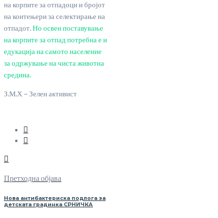
на корпите за отпадоци и бројот
на контењери за селектирање на
отпадот.
Но освен поставување
на корпите за отпад потребна е и
едукација на самото население
за одржување на чиста животна
средина.
З.М.Х – Зелен активист
Претходна објава
Нова антибактериска подлога за
детската градинка СРНИЧКА