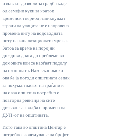
издаваат дозволи за градба каде
од семејни куќи за краток
временски период изникнуваат
згради на улиците не е направена
промена ниту на водоводната
ниту на канализационата мрежа.
Затоа за време на поројни
дождови доаѓа до преблеми во
домовите кои се наоѓаат подолу
на планината. Иако економски
ова ќе ја погоди општината сепак
за похуман живот на граѓаните
на оваа општина потребно е
повторна ревизија на сите
дозволи за градба и промена на
ДУП-от на општината.
Исто така во општина Центар е
потребно зголемување на бројот